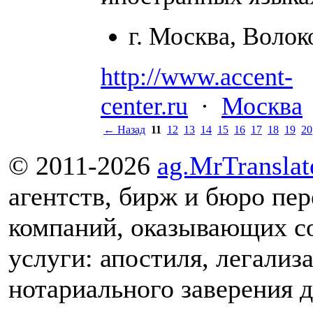
г. Москва, Волок
http://www.accent-
center.ru
·
Москва
← Назад
11
12
13
14
15
16
17
18
19
20
© 2011-2026
ag.MrTranslat
агентств, бирж и бюро пер
компаний, оказывающих 
услуги: апостиля, легализ
нотариального заверения 