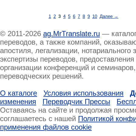
1
2
3
4
5
6
7
8
9
10
Далее →
© 2011-2026
ag.MrTranslate.ru
— каталог
переводов, а также компаний, оказыва
апостиля, легализации, нотариального 
экспертизы переводов, предоставления
организации конференций и семинаров,
переводческих решений.
О каталоге
Условия использования
Д
изменения
Переводчик Прессы
Бесп
Оставаясь на сайте и продолжая просмо
соглашаетесь с нашей
Политикой конф
применения файлов cookie